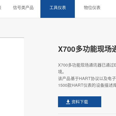
表
信号类产品
工具仪表
物位仪表
X700多功能现场
X700多功能现场通讯器已通过Ex 
境。
该产品基于HART协议以及电子
1500款HART仪表的设备
展在线组态、回路校准以及非侵
通过集成多功能过程校验仪、记
资料下载
迅速且精准地完成对现场设备的
其本质安全设计能够充分满足