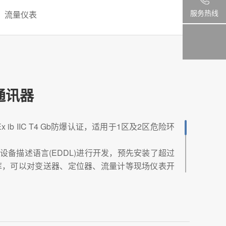
服务热线
流量仪表
通讯器
ib IIC T4 Gb防爆认证，适用于1区及2区危险环
设备描述语言(EDDL)进行开发，预先安装了超过
描述库，可以对变送器、定位器、流量计等现场仪表开
入式诊断。
录仪以及热电阻/热电偶分度查询功能，该产品可
诊断与维护工作。
石油、化工、能源等高危作业场景对于防爆的严苛