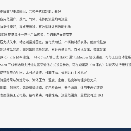
电隔离型电流输出，共模干扰抑制能力良好
应用范围广，蒸汽、气体、液体的流量均可测量
抗振性能好，零点无漂移，有效消除外界振动影响
SF30 提供温压一体化产品选项，节约用户安装成本
压力损失小，动态测量范围宽，运行费用低，不锈钢材质表体，耐腐蚀性强
现场液晶显示，同时瞬时流量显示、累计总量显示、百分比显示、频率显示
(0~5）kHz 频率输出、（4~20)mA 输出或 HART 通讯 /Modbus 协议通迅，可与工业自动
SF30 三线制选项支持通过蓝牙通信方式设置参数，可在短距离（20 米内）对仪表进行无线
结构简单而牢固，无可动部件，可靠性高，长期运行十分稳定
测量结果与流速分布、流体压力、温度、密度、粘度等物理参数无关
耐磨、耐脏污，无须机械维修，使用寿命长，安全防爆，适用于恶劣环境
表面贴装工艺电路，结构紧凑，可靠性高，测量范围宽，量程比可达 10:1