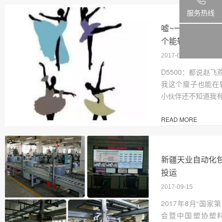
服务热线
嘘~一般人我不
个能轨上“起舞”
2017-09-19
D5500：都说赵
我这个瘦子也能在轨
小伙伴还不知道我
READ MORE
新疆天业自动化
投运
2017-09-15
2017年8月“国
会暨中国塑协塑