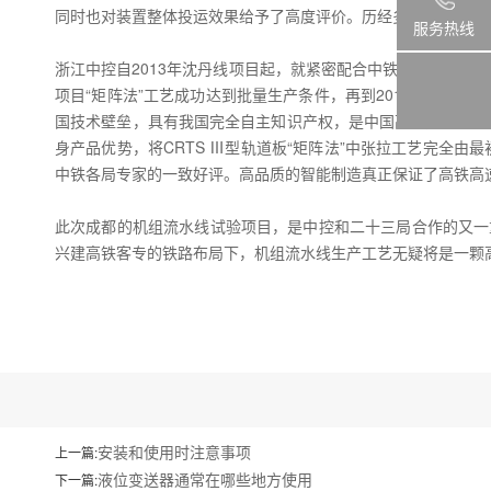
同时也对装置整体投运效果给予了高度评价。历经多个月研发、
服务热线
浙江中控自2013年沈丹线项目起，就紧密配合中铁二十三局轨道
项目“矩阵法”工艺成功达到批量生产条件，再到2015年京沈线
国技术壁垒，具有我国完全自主知识产权，是中国高铁走出去的
身产品优势，将CRTS Ⅲ型轨道板“矩阵法”中张拉工艺完全
中铁各局专家的一致好评。高品质的智能制造真正保证了高铁高
此次成都的机组流水线试验项目，是中控和二十三局合作的又一
兴建高铁客专的铁路布局下，机组流水线生产工艺无疑将是一颗
安装和使用时注意事项
上一篇:
液位变送器通常在哪些地方使用
下一篇: